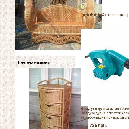
0 отзыв(ов)
Плетеные диваны
Воздуходувка электрич
Воздуходувка электрическ
на небольшие придомовые у
726
грн.