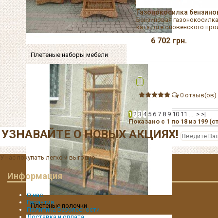
Газонокосилка бензино
Бензиновая газонокосилка
каталоге словенского прои
6 702
грн.
Плетеные наборы мебели
0 отзыв(ов)
1
2
3
4
5
6
7
8
9
10
11
....
>
>|
Показано с 1 по 18 из 199 (с
УЗНАВАЙТЕ О НОВЫХ АКЦИЯХ!
У нас покупать легко и выгодно!
Информация
О нас
Гарантия
Плетеные полочки
Политика Безопасности
Доставка и оплата