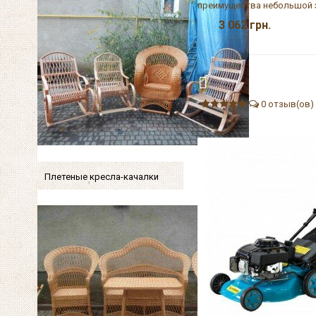
преимущества небольшой э
3 062
грн.
0 отзыв(ов)
Плетеные кресла-качалки