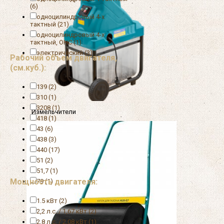
(6)
одноцилиндровый 4-х
тактный (21)
одноцилиндровый 4-х
тактный, OHC (1)
электрический (3)
Рабочий объем двигателя,
(см.куб.):
139 (2)
310 (1)
3208 (1)
Измельчители
418 (1)
43 (6)
438 (3)
440 (17)
51 (2)
51,7 (1)
Мощность двигателя:
79 (1)
1.5 кВт (2)
2,2 л.с. / 1,67 кВт (2)
2,8 л.с. / 2,08 кВт (1)