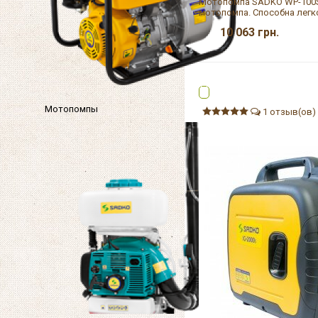
Мотопомпа SADKO WP-100S 
мотопомпа. Способна легко
10 063
грн.
Мотопомпы
1 отзыв(ов)