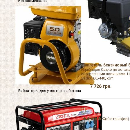
Бетономешалки
Двигатель бензиновый 
Инженеры Садко не остана
интересными новинками. Н
Sadko GE-440, кот
7 726
грн.
Вибраторы для уплотнения бетона
0 отзыв(ов)