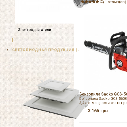
1 отзыв(ов)
Электродвигатели
+
СВЕТОДИОДНАЯ ПРОДУКЦИЯ (LED)
Бензопила Sadko GCS-5
Бензопила Sadko GCS-560E
3,4 л.с. мощности хватит 
3 165
грн.