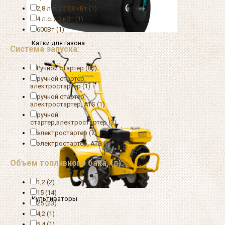
2,8 л.с. / 2.08 кВт (1)
4 л.с. / 3 кВт (1)
600Вт (1)
Катки для газона
Система запуска:
Ручной стартер (86)
ручной стартер,
электростартер (1)
ручной стартер,
электростартер, ATS (1)
ручной
стартер,электростартер (3)
электростартер (7)
электростартер, ATS (1)
Объем топливного бака, (л):
1,2 (2)
15 (14)
Культиваторы
25 (23)
4,2 (1)
5,4 (1)