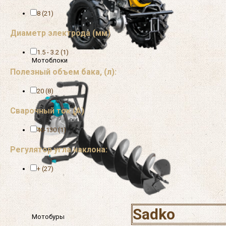
8 (21)
Диаметр электрода (мм)
1.5 - 3.2 (1)
Мотоблоки
Полезный объем бака, (л):
20 (8)
Сварочный ток (А)
40-130 (1)
Регулятор угла наклона:
+ (27)
Sadko
Мотобуры