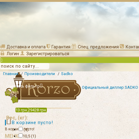
Доставка и оплата
Гарантия
Спец. предложения
Конта
Логин
Зарегистрироваться
Главная
/
Производители
/
Sadko
Очистить фильтр
Официальный диллер SADKO
Цена
13
грн.
29428
грн.
Вес, (кг):
В корзине пусто!
В корзине пусто!
(4)
МЕНЮ
10,5 (1)