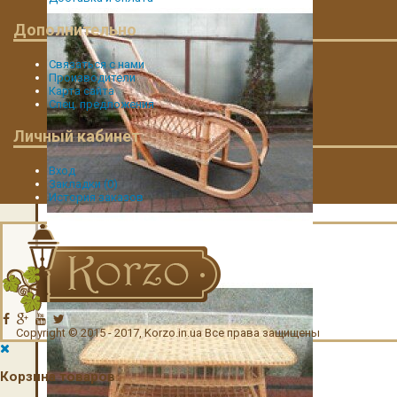
Дополнительно
Связаться с нами
Производители
Карта сайта
Спец. предложения
Личный кабинет
Вход
Закладки (
0
)
История заказов
Плетеные санки
Copyright © 2015 - 2017, Korzo.in.ua Все права защищены
Корзина товаров