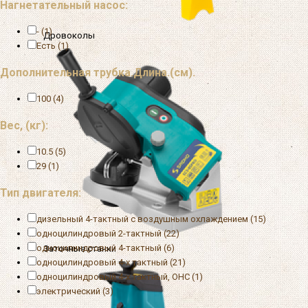
Нагнетательный насос:
- (1)
Дровоколы
Есть (1)
Дополнительная трубка.Длина.(см).
100 (4)
Вес, (кг):
10.5 (5)
29 (1)
Тип двигателя:
дизельный 4-тактный с воздушным охлаждением (15)
одноцилиндровый 2-тактный (22)
одноцилиндровый 4-тактный (6)
Заточные станки
одноцилиндровый 4-х тактный (21)
одноцилиндровый 4-х тактный, OHC (1)
электрический (3)