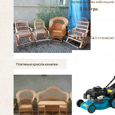
преимущества небольшой э
3 062
грн.
0 отзыв(ов)
Плетеные кресла-качалки