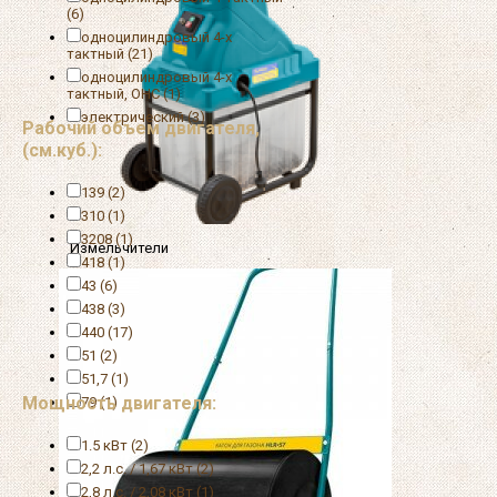
(6)
одноцилиндровый 4-х
тактный (21)
одноцилиндровый 4-х
тактный, OHC (1)
электрический (3)
Рабочий объем двигателя,
(см.куб.):
139 (2)
310 (1)
3208 (1)
Измельчители
418 (1)
43 (6)
438 (3)
440 (17)
51 (2)
51,7 (1)
Мощность двигателя:
79 (1)
1.5 кВт (2)
2,2 л.с. / 1,67 кВт (2)
2,8 л.с. / 2,08 кВт (1)