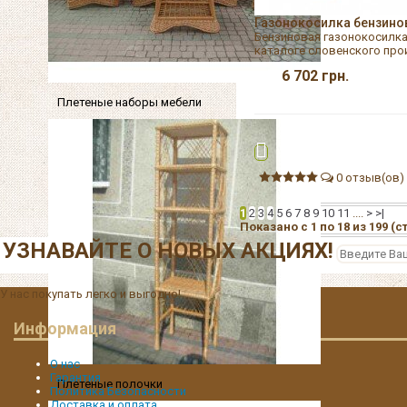
Газонокосилка бензино
Бензиновая газонокосилка
каталоге словенского прои
6 702
грн.
Плетеные наборы мебели
0 отзыв(ов)
1
2
3
4
5
6
7
8
9
10
11
....
>
>|
Показано с 1 по 18 из 199 (с
УЗНАВАЙТЕ О НОВЫХ АКЦИЯХ!
У нас покупать легко и выгодно!
Информация
О нас
Гарантия
Плетеные полочки
Политика Безопасности
Доставка и оплата