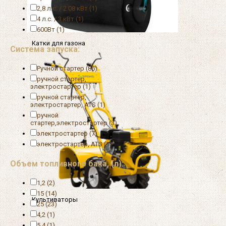
2,8 л.с. / 2.08 кВт (1)
4 л.с. / 3 кВт (1)
600Вт (1)
Катки для газона
Система запуска:
Ручной стартер (86)
ручной стартер,
электростартер (1)
ручной стартер,
электростартер, ATS (1)
ручной
стартер,электростартер (3)
электростартер (7)
электростартер, ATS (1)
Объем топливного бака, (л):
1,2 (2)
15 (14)
Культиваторы
25 (23)
4,2 (1)
5,4 (1)