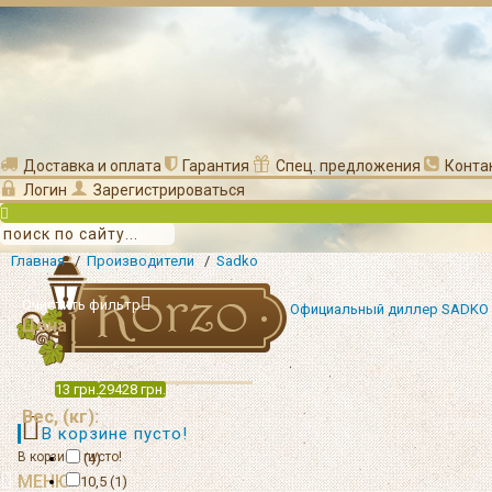
Доставка и оплата
Гарантия
Спец. предложения
Конта
Логин
Зарегистрироваться
Главная
/
Производители
/
Sadko
Очистить фильтр
Официальный диллер SADKO
Цена
13
грн.
29428
грн.
Вес, (кг):
В корзине пусто!
В корзине пусто!
(4)
МЕНЮ
10,5 (1)