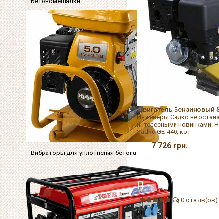
Бетономешалки
Двигатель бензиновый 
Инженеры Садко не остана
интересными новинками. Н
Sadko GE-440, кот
7 726
грн.
Вибраторы для уплотнения бетона
0 отзыв(ов)