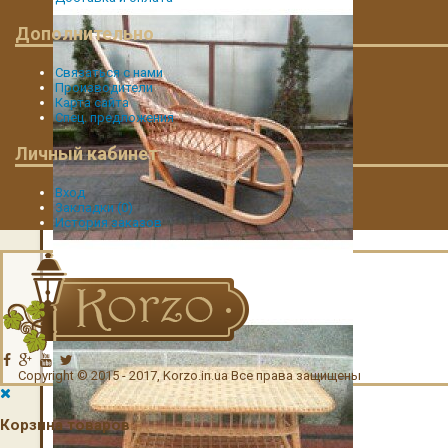
Дополнительно
Связаться с нами
Производители
Карта сайта
Спец. предложения
Личный кабинет
Вход
Закладки (
0
)
История заказов
Плетеные санки
Copyright © 2015 - 2017, Korzo.in.ua Все права защищены
Корзина товаров