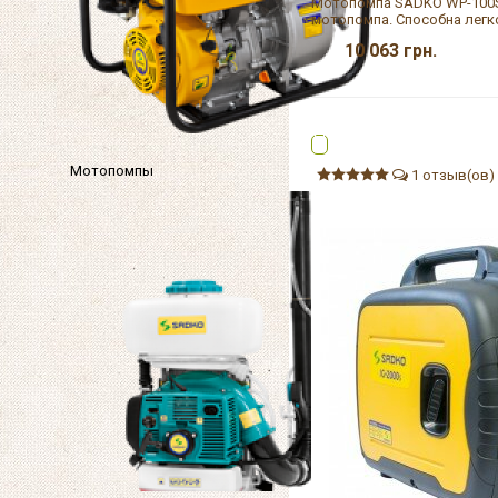
Мотопомпа SADKO WP-100S 
мотопомпа. Способна легко
10 063
грн.
Мотопомпы
1 отзыв(ов)