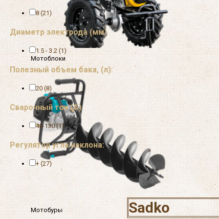
8 (21)
Диаметр электрода (мм)
1.5 - 3.2 (1)
Мотоблоки
Полезный объем бака, (л):
20 (8)
Сварочный ток (А)
40-130 (1)
Регулятор угла наклона:
+ (27)
Sadko
Мотобуры