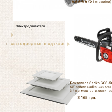
1 отзыв(ов)
Электродвигатели
+
СВЕТОДИОДНАЯ ПРОДУКЦИЯ (LED)
Бензопила Sadko GCS-5
Бензопила Sadko GCS-560E
3,4 л.с. мощности хватит 
3 165
грн.