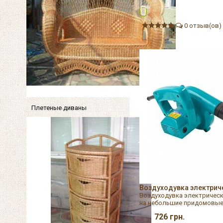
0 отзыв(ов)
Плетеные диваны
Воздуходувка электрич
Воздуходувка электрическ
на небольшие придомовые у
726
грн.