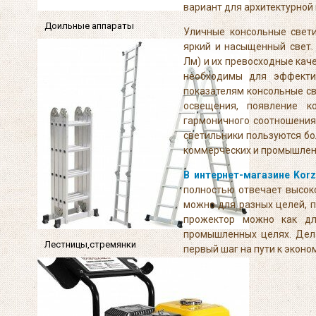
вариант для архитектурной 
Доильные аппараты
Уличные консольные свети
яркий и насыщенный свет.
Лм) и их превосходные кач
необходимы для эффектив
показателям консольные с
освещения, появление 
гармоничного соотношения
светильники пользуются бо
коммерческих и промышленн
В интернет-магазине Korz
полностью отвечает высок
можно для разных целей, 
прожектор можно как дл
промышленных целях. Дела
Лестницы,стремянки
первый шаг на пути к экон