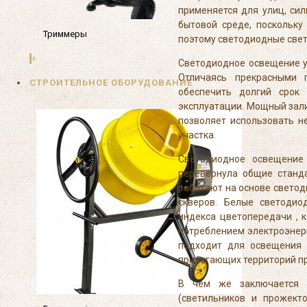
применяется для улиц, сил
бытовой среде, поскольк
Триммеры
поэтому светодиодные све
+
Светодиодное освещение у
Отличаясь прекрасными 
СТРОИТЕЛЬНОЕ ОБОРУДОВАНИЕ
обеспечить долгий срок
эксплуатации. Мощный зал
позволяет использовать 
участка.
Светодиодное освещение
перевернула общие станда
работают на основе светод
скверов. Белые светодио
индекса цветопередачи , 
потреблением электроэнерг
подходит для освещения к
прилегающих территорий п
В чем же заключается с
(светильников и прожект