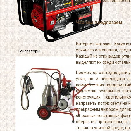
как простых пользователей
Что мы предлагаем
Интернет-магазин Korzo.i
уличного освещения, сред
Генераторы
Каждый из этих видов отл
выделяют их среди остальн
Прожектор светодиодный у
улиц, но и пешеходных зо
коммерческих предприятий
подсветки рекламных щито
конструкция светильнико
направить поток света на к
прекрасным выбором для ис
от разных негативных фак
оберегает прожекторы от 
только в уличной среде, 