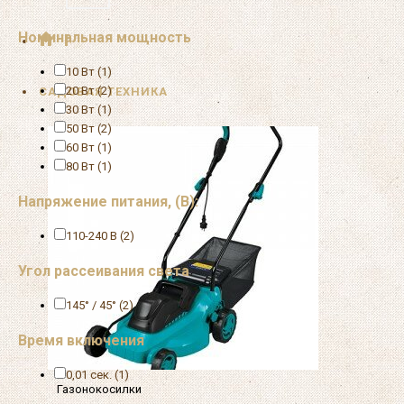
Номинальная мощность
+
10 Вт (1)
20 Вт (2)
САДОВАЯ ТЕХНИКА
30 Вт (1)
50 Вт (2)
60 Вт (1)
80 Вт (1)
Напряжение питания, (В):
110-240 В (2)
Угол рассеивания света
145° / 45° (2)
Время включения
0,01 сек. (1)
Газонокосилки