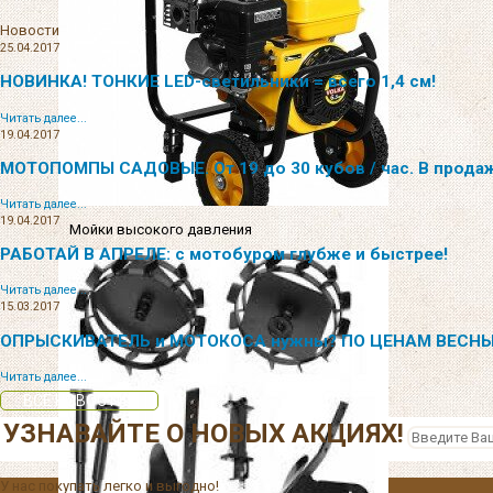
Новости
25.04.2017
НОВИНКА! ТОНКИЕ LED-светильники = всего 1,4 см!
Читать далее...
19.04.2017
МОТОПОМПЫ САДОВЫЕ. От 19 до 30 кубов / час. В прода
Читать далее...
19.04.2017
Мойки высокого давления
РАБОТАЙ В АПРЕЛЕ: с мотобуром глубже и быстрее!
Читать далее...
15.03.2017
ОПРЫСКИВАТЕЛЬ и МОТОКОСА нужны? ПО ЦЕНАМ ВЕСНЫ
Читать далее...
ВСЕ НОВОСТИ
УЗНАВАЙТЕ О НОВЫХ АКЦИЯХ!
У нас покупать легко и выгодно!