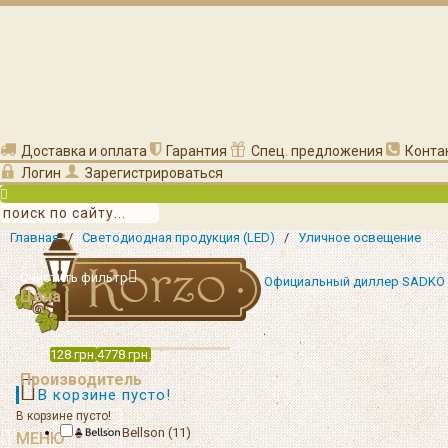
Доставка и оплата
Гарантия
Спец. предложения
Конта
Логин
Зарегистрироваться
Главная
/
Светодиодная продукция (LED)
/
Уличное освещение
Очистить фильтр
Официальный диллер SADKO
Цена
128
грн.
4778
грн.
Производитель
В корзине пусто!
В корзине пусто!
Bellson (11)
МЕНЮ