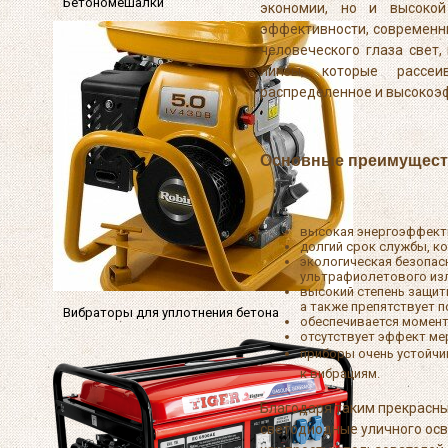
Бетономешалки
экономии, но и высокой
эффективности, современн
человеческого глаза свет
линзы, которые рассеи
распределенное и высокоэ
Основные преимуществ
высокая энергоэффекти
долгий срок службы, ко
экологическая безопас
ультрафиолетового из
высокий степень защиты
а также препятствует
Вибраторы для уплотнения бетона
обеспечивается момента
отсутствует эффект ме
приборы очень устойчи
к вибрациям.
Благодаря таким прекрасны
светодиодные уличного осв