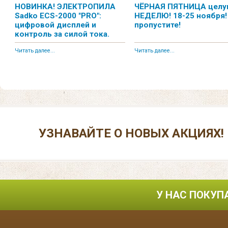
НОВИНКА! ЭЛЕКТРОПИЛА
ЧЁРНАЯ ПЯТНИЦА цел
Sadko ECS-2000 "PRO":
НЕДЕЛЮ! 18-25 ноября!
цифровой дисплей и
пропустите!
контроль за силой тока.
Читать далее...
Читать далее...
УЗНАВАЙТЕ О НОВЫХ АКЦИЯХ!
У НАС ПОКУП