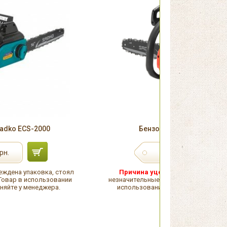
adko ECS-2000
Бензопила Sadko GCS-38
1 981
рн.
грн.
ждена упаковка, стоял
Причина уценки:
Повреждена уп
 Товар в использовании
незначительные потертости на корпус
чняйте у менеджера.
использовании не был. Детали уто
менеджера.