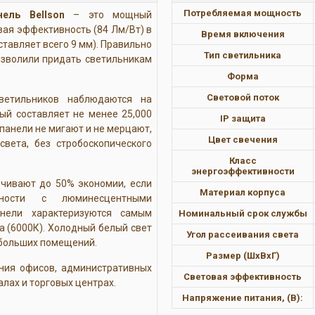
Потребляемая мощность
ель Bellson
– это мощный
вая эффективность (84 Лм/Вт) в
Время включения
тавляет всего 9 мм). Правильно
Тип светильника
озволили придать светильникам
Форма
Световой поток
ветильников наблюдаются на
ый составляет не менее 25,000
IP защита
 панели не мигают и не мерцают,
Цвет свечения
света, без стробоскопического
Класс
энергоэффективности
ечивают до 50% экономии, если
Материал корпуса
ности с люминесцентными
нели характеризуются самым
Номинальный срок службы
 (6000К). Холодный белый свет
Угол рассеивания света
больших помещений.
Размер (ШхВхГ)
ния офисов, административных
Световая эффективность
алах и торговых центрах.
Напряжение питания, (В):