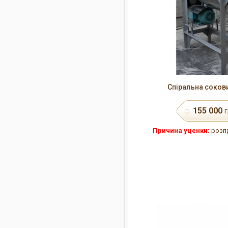
Спіральна соков
155 000
г
Причина уценки:
розпр