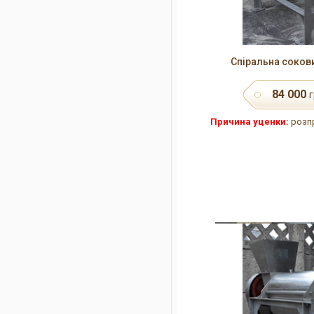
Спіральна соков
84 000
г
Причина уценки:
розпр