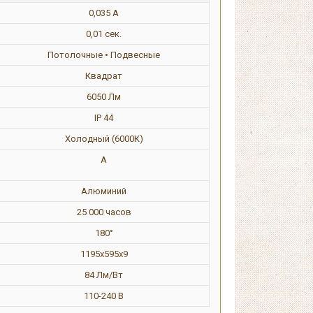
0,035 А
0,01 сек.
Потолочные • Подвесные
Квадрат
6050 Лм
IP 44
Холодный (6000К)
А
Алюминий
25 000 часов
180°
1195х595х9
84 Лм/Вт
110-240 В