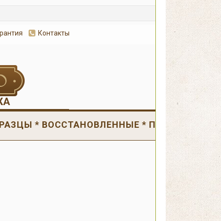
арантия
Контакты
Оформит
ЖА
РАЗЦЫ * ВОССТАНОВЛЕННЫЕ * ПОВРЕЖДЕНН