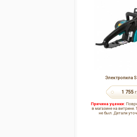
Электропила S
1 755
г
Причина уценки:
Повре
в магазине на витрине.
не был. Детали уто