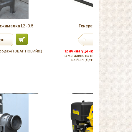
ижималка LZ-0.5
Генератор Sadko GPS-350
6 940
рн.
грн.
одаж(ТОВАР НОВИЙ!!!)
Причина уценки:
Повреждена упако
в магазине на витрине. Товар в исп
не был. Детали уточняйте у мене