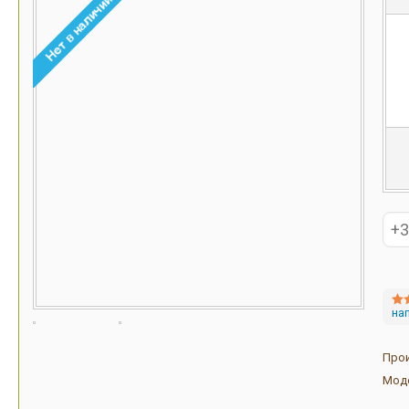
на
Про
Мод