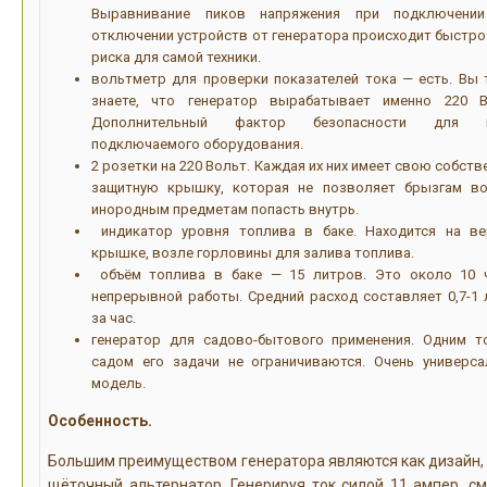
Выравнивание пиков напряжения при подключени
отключении устройств от генератора происходит быстро 
риска для самой техники.
вольтметр для проверки показателей тока — есть. Вы 
знаете, что генератор вырабатывает именно 220 В
Дополнительный фактор безопасности для в
подключаемого оборудования.
2 розетки на 220 Вольт. Каждая их них имеет свою собст
защитную крышку, которая не позволяет брызгам в
инородным предметам попасть внутрь.
индикатор уровня топлива в баке. Находится на ве
крышке, возле горловины для залива топлива.
объём топлива в баке — 15 литров. Это около 10 
непрерывной работы. Средний расход составляет 0,7-1 
за час.
генератор для садово-бытового применения. Одним т
садом его задачи не ограничиваются. Очень универса
модель.
Особенность.
Большим преимуществом генератора являются как дизайн, 
щёточный альтернатор. Генерируя ток силой 11 ампер, с