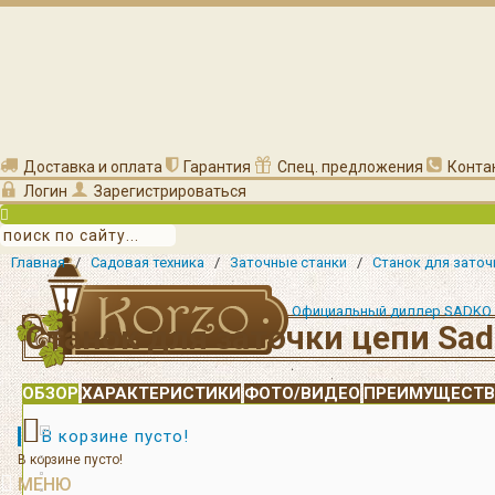
Доставка и оплата
Гарантия
Спец. предложения
Конта
Логин
Зарегистрироваться
Главная
/
Садовая техника
/
Заточные станки
/
Станок для заточ
Официальный диллер SADKO
Станок для заточки цепи Sad
ОБЗОР
ХАРАКТЕРИСТИКИ
ФОТО/ВИДЕО
ПРЕИМУЩЕСТВ
В корзине пусто!
В корзине пусто!
МЕНЮ