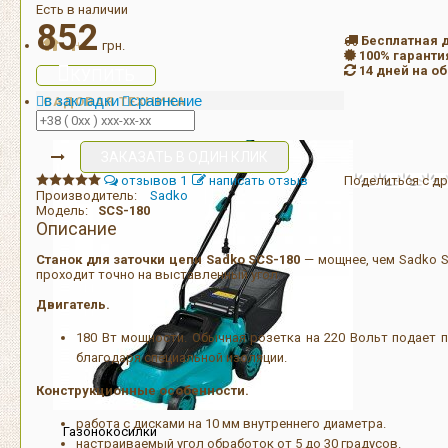
Есть в наличии
852
Бесплатная 
+
грн.
100% гаранти
14 дней на о
КУПИТЬ
в закладки
сравнение
САДОВАЯ ТЕХНИКА
ЗАКАЗАТЬ В ОДИН КЛИК
отзывов 1
написать отзыв
Поделиться с др
Производитель:
Sadko
Модель:
SCS-180
Описание
Станок для заточки цепи Sadko SCS-180
— мощнее, чем Sadko SC
проходит точно на выставленный угол.
Двигатель.
180 Вт мощности. Обычная розетка на 220 Вольт подает п
благодаря специальной изоляции.
Конструкционные особенности.
работа с дисками на 10 мм внутреннего диаметра.
Газонокосилки
настраиваемый угол обработок от 5 до 30 градусов.