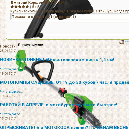
Дмитрий Коршев
13.01.2016
(
5
/
5
)
Купил несколько недель назад. Пока все супер. Отпишусь когда 
Показано с 1 по 1 из 1 (страниц: 1)
за
Воздуходувки
Новости
25.04.2017
НОВИНКА! ТОНКИЕ LED-светильники = всего 1,4 см!
Читать далее...
19.04.2017
МОТОПОМПЫ САДОВЫЕ. От 19 до 30 кубов / час. В прода
Читать далее...
19.04.2017
РАБОТАЙ В АПРЕЛЕ: с мотобуром глубже и быстрее!
Читать далее...
15.03.2017
ОПРЫСКИВАТЕЛЬ и МОТОКОСА нужны? ПО ЦЕНАМ ВЕСНЫ