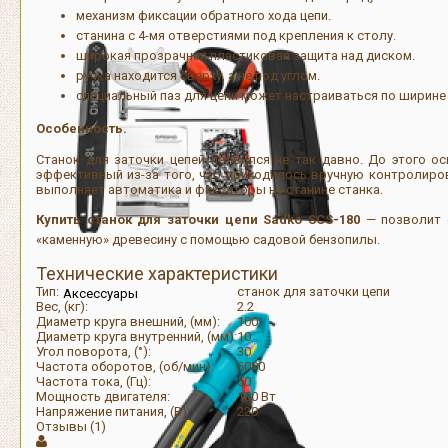
механизм фиксации обратного хода цепи.
станина с 4-мя отверстиями под крепления к столу.
широкая прозрачная пластиковая защита над диском.
ручка находится сверху, а не под углом.
специальный паз для цепи может настраиваться по ширине
Особенность.
Станок для заточки цепей появился не так давно. До этого о
эффективный из-за того, что приходилось вручную контролирова
выполняет автоматика и фиксаторы на станине станка.
Купить станок для заточки цепи Sadko SCS-180
— позволит 
«каменную» древесину с помощью садовой бензопилы.
Технические характеристики
Тип:
станок для заточки цепи
Аксессуары
Вес, (кг):
2.2
Диаметр круга внешний, (мм):
100
Диаметр круга внутренний, (мм):
10
Угол поворота, (°):
30
Частота оборотов, (об/мин):
6000
Частота тока, (Гц):
50
Мощность двигателя:
180 Вт
Напряжение питания, (В):
220
Отзывы (1)