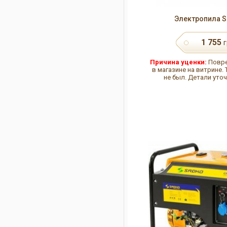
Электропила S
1 755
г
Причина уценки:
Повре
в магазине на витрине.
не был. Детали уто