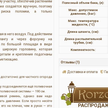
 участку, обеспечив растениям
Полезный объем бака, (л):
ке создаётся вручную, поэтому
Макс. допустимое
 риска поломки, а только
давление, (bar):
Макс. температура
жидкости, (°С)
Длина шланга, (см):
ая в него воздух. Под действием
ангу и через форсунку на
Длина распылительной
трубки, (см):
я по большой площади в виде
з широкую горловину, которая
Комплектность:
 детали и крепления подогнаны
рметизацию.
Отзывы (1)
Доставка и оплата
Г
 достаточно для частного огорода
му подсоединяется ещё поливочная
 поливочной системы — 190 см.
чевой ремень, однако вам надо
ать давление. Если просто несёте
РАСПРОДА
 его на плечах, чем в руках — это