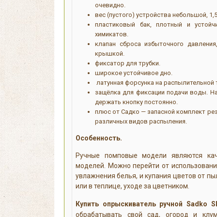
очевидно.
вес (пустого) устройства небольшой, 1,5
пластиковый бак, плотный и устойч
химикатов.
клапан сброса избыточного давления
крышкой.
фиксатор для трубки.
широкое устойчивое дно.
латунная форсунка на распылительной 
защёлка для фиксации подачи воды. На
держать кнопку постоянно.
плюс от Садко — запасной комплект рез
различных видов распыления.
Особенность.
Ручные помповые модели являются кач
моделей. Можно перейти от использования
увлажнения белья, и купания цветов от пы
или в теплице, уходе за цветником.
Купить о
прыскиватель ручной Sadko S
обрабатывать свой сад, огород и клу