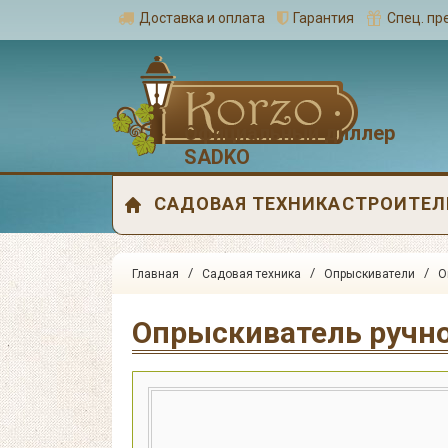
Доставка и оплата
Гарантия
Спец. п
Официальный диллер
SADKO
САДОВАЯ ТЕХНИКА
СТРОИТЕЛ
/
/
/
Главная
Садовая техника
Опрыскиватели
О
Опрыскиватель ручно