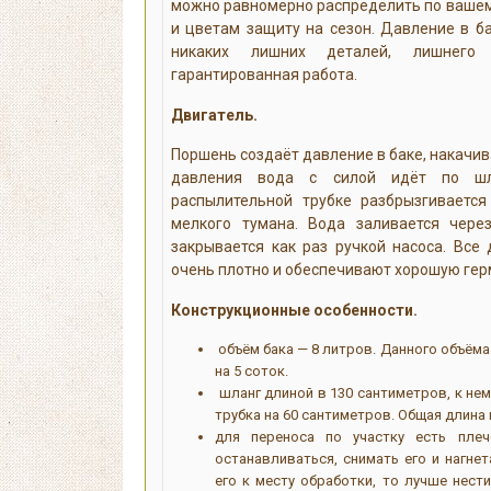
можно равномерно распределить по вашему
и цветам защиту на сезон. Давление в ба
никаких лишних деталей, лишнего
гарантированная работа.
Двигатель.
Поршень создаёт давление в баке, накачив
давления вода с силой идёт по шл
распылительной трубке разбрызгиваетс
мелкого тумана. Вода заливается чере
закрывается как раз ручкой насоса. Все
очень плотно и обеспечивают хорошую ге
Конструкционные особенности.
объём бака — 8 литров. Данного объёма
на 5 соток.
шланг длиной в 130 сантиметров, к не
трубка на 60 сантиметров. Общая длина
для переноса по участку есть пле
останавливаться, снимать его и нагнет
его к месту обработки, то лучше нести