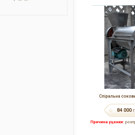
Спіральна соков
84 000
г
Причина уценки:
розпр