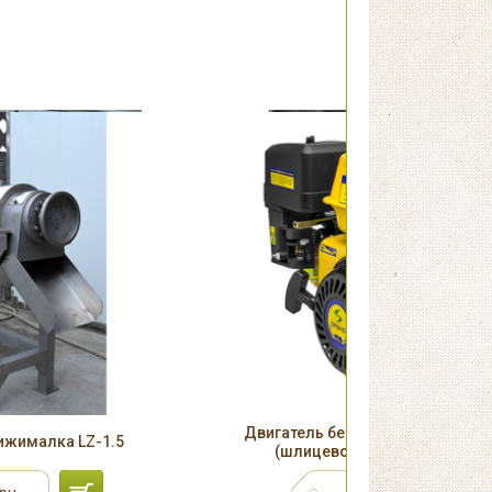
Двигатель бензиновый Sadko G
ижималка LZ-1.5
(шлицевой вал + фильтр в ма