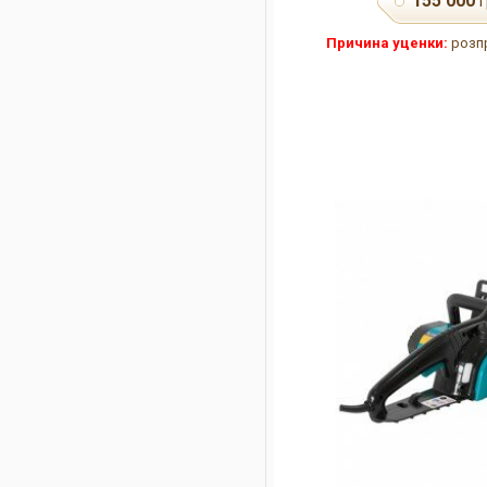
155 000
г
Причина уценки:
розпр