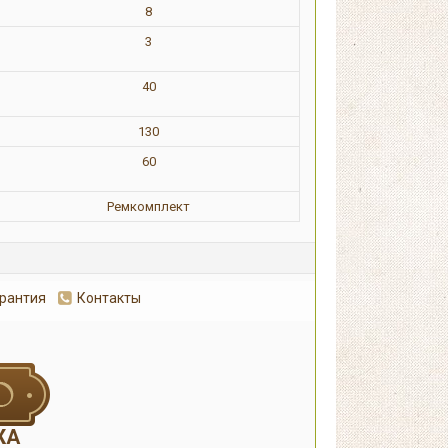
8
3
40
130
60
Ремкомплект
арантия
Контакты
Оформит
ЖА