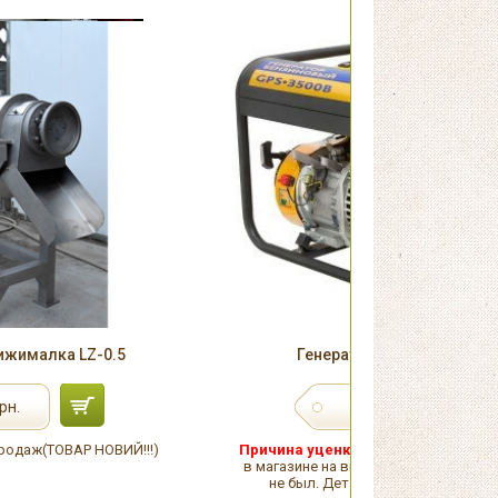
ижималка LZ-0.5
Генератор Sadko GPS-350
6 940
рн.
грн.
одаж(ТОВАР НОВИЙ!!!)
Причина уценки:
Повреждена упако
в магазине на витрине. Товар в исп
не был. Детали уточняйте у мене