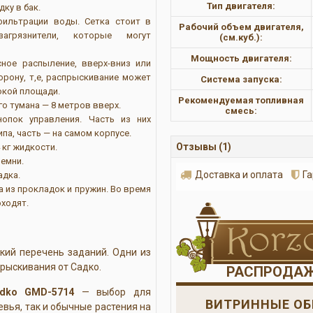
Тип двигателя:
ку в бак.
фильтрации воды. Сетка стоит в
Рабочий объем двигателя,
агрязнители, которые могут
(см.куб.):
Мощность двигателя:
ное распыление, вверх-вниз или
орону, т,е, распрыскивание может
Система запуска:
окой площади.
Рекомендуемая топливная
о тумана — 8 метров вверх.
смесь:
опок управления. Часть из них
ипа, часть — на самом корпусе.
Отзывы (1)
 кг жидкости.
емни.
Доставка и оплата
Г
адка.
 из прокладок и пружин. Во время
оходят.
кий перечень заданий. Одни из
рыскивания от Садко.
РАСПРОДА
adko GMD-5714
— выбор для
ВИТРИННЫЕ ОБ
евья, так и обычные растения на