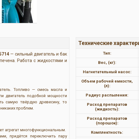
Технические характер
Тип:
5714
— сильный двигатель и бак
печена. Работа с жидкостями и
Вес, (кг):
Нагнетательный насос:
Объем рабочей емкости,
(л):
гатель. Топливо — смесь масла и
Радиус распыления:
сли двигатель подобной мощности
ть самую твёрдую древесину, то
Расход препаратов
 никаких проблем.
(жидкость):
Расход препаратов
(порошок):
ет агрегат многофункциональным.
Комплектность:
ми, придётся переключить пару