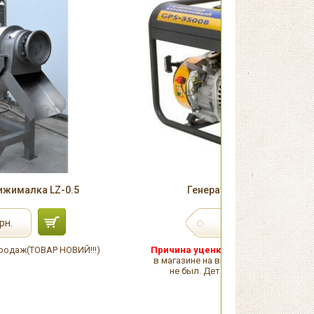
ижималка LZ-0.5
Генератор Sadko GPS-350
6 940
рн.
грн.
одаж(ТОВАР НОВИЙ!!!)
Причина уценки:
Повреждена упако
в магазине на витрине. Товар в исп
не был. Детали уточняйте у мене