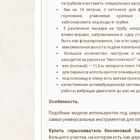
патрубков и вставить специальную насад
бак на 14 литров, с сеточкой для 
горловине, улавливая крупные з
заблокировать ход воды в трубке.
3 различные насадки на трубу: конус
влево-вправо, направленное в одну ст
быть как фокусированное, так и по шир
максимальная высота подачи капельног
большое количество настроек и кн
находится на рукоятке “пистолетного” т
вес (полный) — 11,6 кг аппарата плюс 14
для переноса используются плечевые р
под поясницу и спину есть мягкая прокл
качественная антивибрационная система
работы вибрации двигателя до вас не д
Особенность.
Подобные модели используются под широ
самых универсальных инструментов для оп
Купить
о
прыскиватель бензиновый S
большого участка, на котором есть как дер