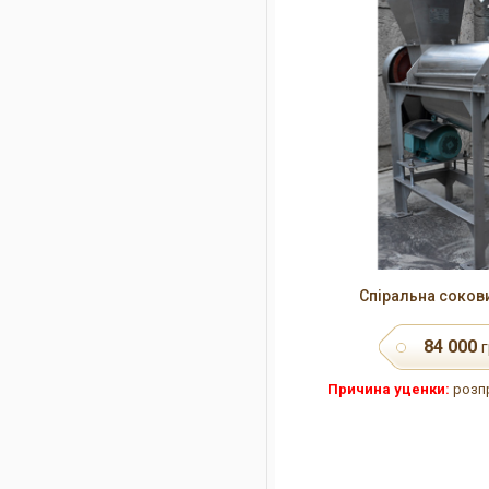
Спіральна соков
84 000
г
Причина уценки:
розпр