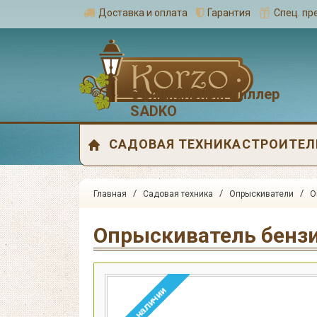
Доставка и оплата
Гарантия
Спец. п
Официальный диллер
SADKO
САДОВАЯ ТЕХНИКА
СТРОИТЕЛ
/
/
/
Главная
Садовая техника
Опрыскиватели
О
Опрыскиватель бенз