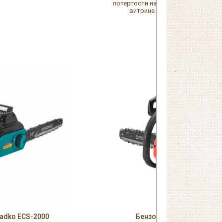
потертости на корпусе, стоял в маг
витрине. Товар не использова
adko ECS-2000
Бензопила Sadko GCS-38