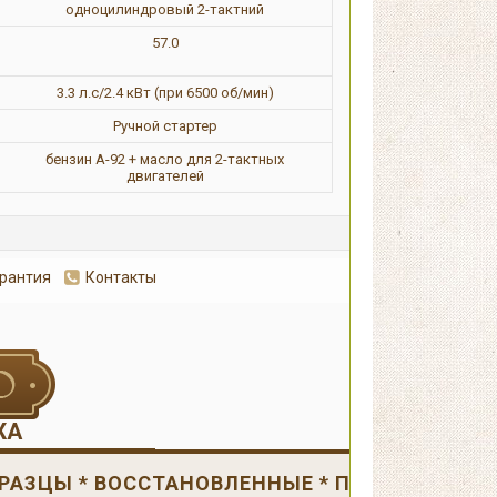
одноцилиндровый 2-тактний
57.0
3.3 л.с/2.4 кВт (при 6500 об/мин)
Ручной стартер
бензин А-92 + масло для 2-тактных
двигателей
арантия
Контакты
Оформит
ЖА
РАЗЦЫ * ВОССТАНОВЛЕННЫЕ * ПОВРЕЖДЕНН