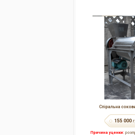
Спіральна соков
155 000
г
Причина уценки:
розпр