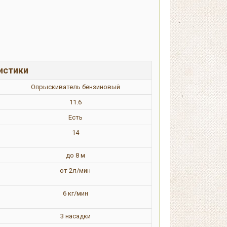
истики
Опрыскиватель бензиновый
11.6
Есть
14
до 8 м
от 2л/мин
6 кг/мин
3 насадки