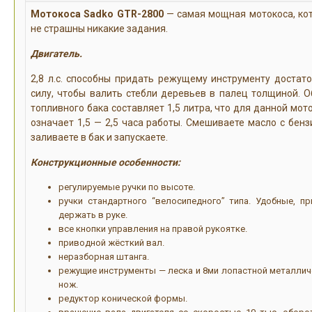
Мотокоса Sadko GTR-2800
— самая мощная мотокоса, ко
не страшны никакие задания.
Двигатель.
2,8 л.с. способны придать режущему инструменту достат
силу, чтобы валить стебли деревьев в палец толщиной. 
топливного бака составляет 1,5 литра, что для данной мот
означает 1,5 — 2,5 часа работы. Смешиваете масло с бенз
заливаете в бак и запускаете.
Конструкционные особенности:
регулируемые ручки по высоте.
ручки стандартного “велосипедного” типа. Удобные, пр
держать в руке.
все кнопки управления на правой рукоятке.
приводной жёсткий вал.
неразборная штанга.
режущие инструменты — леска и 8ми лопастной металлич
нож.
редуктор конической формы.