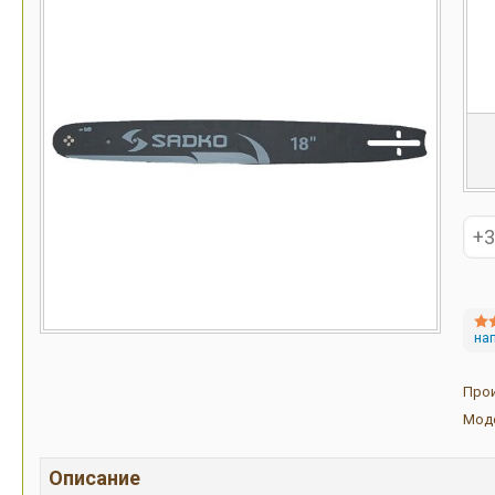
на
Про
Мод
Описание