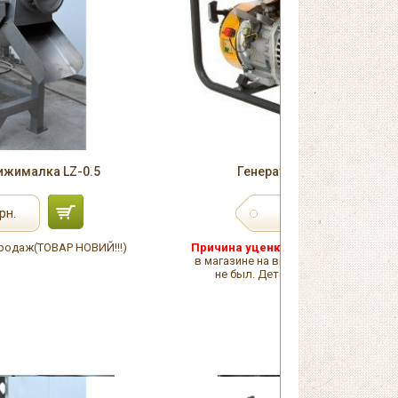
ижималка LZ-0.5
Генератор Sadko GPS-350
6 940
рн.
грн.
одаж(ТОВАР НОВИЙ!!!)
Причина уценки:
Повреждена упако
в магазине на витрине. Товар в исп
не был. Детали уточняйте у мене