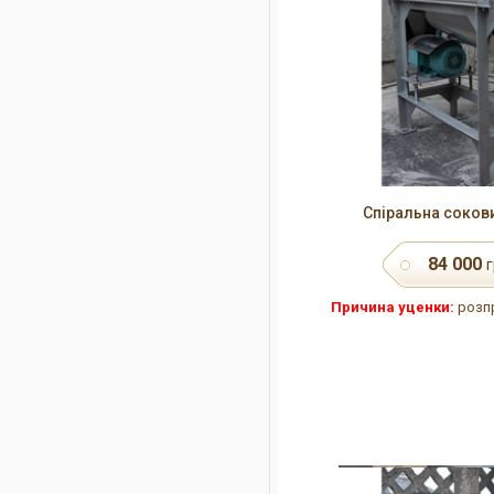
Спіральна соков
84 000
г
Причина уценки:
розпр