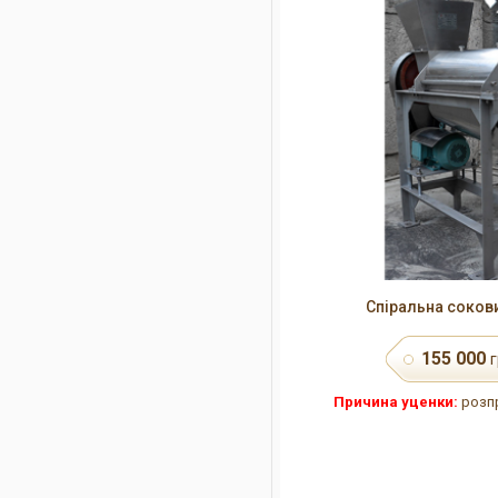
Спіральна соков
155 000
г
Причина уценки:
розпр