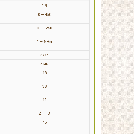
1.9
0 — 450
0 — 1250
1 — 6 Нм
8x75
6 мм
18
38
13
2 — 13
45