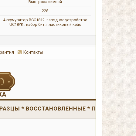
Быстрозажимной
228
Аккумулятор BСC1812. зарядное устройство
UC18YK . набор бит. пластиковый кейс
арантия
Контакты
Оформит
ЖА
РАЗЦЫ * ВОССТАНОВЛЕННЫЕ * ПОВРЕЖДЕНН