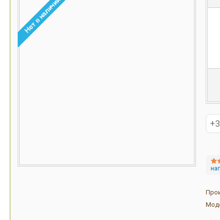
на
Про
Мод