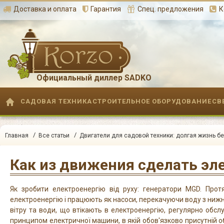
Доставка и оплата
Гарантия
Спец. предложения
К
Официальный диллер SADKO
САДОВАЯ ТЕХНИКА
СТРОИТЕЛЬНОЕ ОБОРУДОВАНИЕ
СВ
/
/
Главная
Все статьи
Двигатели для садовой техники: долгая жизнь бе
Как из движения сделать эл
Як зробити електроенергію від руху: генератори MGD. Прот
електроенергію і працюють як насоси, перекачуючи воду з нижнь
вітру та води, що втікають в електроенергію, регулярно обс
принципом електричної машини, в якій обов'язково присутній об