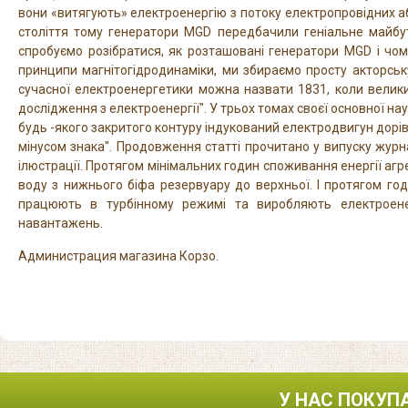
вони «витягують» електроенергію з потоку електропровідних або
століття тому генератори MGD передбачили геніальне майбут
спробуємо розібратися, як розташовані генератори MGD і чом
принципи магнітогідродинаміки, ми збираємо просту акторськ
сучасної електроенергетики можна назвати 1831, коли велик
дослідження з електроенергії". У трьох томах своєї основної нау
будь -якого закритого контуру індукований електродвигун дорів
мінусом знака". Продовження статті прочитано у випуску жу
ілюстрації. Протягом мінімальних годин споживання енергії аг
воду з нижнього біфа резервуару до верхньої. І протягом го
працюють в турбінному режимі та виробляють електроенер
навантажень.
Администрация магазина Корзо.
У НАС ПОКУП