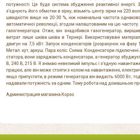
потужності. Це буде система збудження реактивної енергії. 
з'єднують його обмотки в зірку, візьміть центр зірки на 220 вол
швидкістю вище на 20-30 %, ніж номінальна частота однаков
автоматичної революції, згодом налаштованим на цю частоту. 
газогенератора. Отже, він знадобився газогенератор, виріши
витрат лише шківа шківа в Тернері. Використовувані матеріа
двигун на 7,5 кВт. Запуск конденсаторів (розрахунок на фазу 
Метал: кут, аркуш. Пара коліс. Схема: Конденсатори підключен
статора, вони заряджають конденсатори, а генератор збуджуєть
В, 240 В, 215 В. Я знімаю невеликий імпульс і з'єдную навант
працює, але він може стояти з колом на навантаженні, електр
якщо припустити, в режимі генератора він видасть 6000 Вт, тод
надавали потужність за одним. Тому робота над домашньою пр
Администрация магазина Корзо.