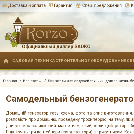
Доставка и оплата
Гарантия
Спец. предложения
К
Официальный диллер SADKO
САДОВАЯ ТЕХНИКА
СТРОИТЕЛЬНОЕ ОБОРУДОВАНИЕ
СВ
/
/
Главная
Все статьи
Двигатели для садовой техники: долгая жизнь бе
Домашній генератор газу: схема, фото та опис виготовлення. 
розповісти про домашню, проведену трохи теорію, на тему, як 
двигун, має залишковий магнетизм, який, коли цей ротор об
Підключіть три контейнери (конденсатори) з трикутником. Кожн