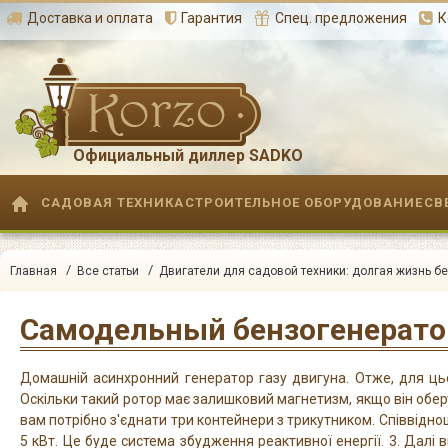
Доставка и оплата
Гарантия
Спец. предложения
К
Официальный диллер SADKO
САДОВАЯ ТЕХНИКА
СТРОИТЕЛЬНОЕ ОБОРУДОВАНИЕ
СВ
/
/
Главная
Все статьи
Двигатели для садовой техники: долгая жизнь бе
Самодельный бензогенератор
Домашній асинхронний генератор газу двигуна. Отже, для цьо
Оскільки такий ротор має залишковий магнетизм, якщо він обер
вам потрібно з'єднати три контейнери з трикутником. Співвідн
5 кВт. Це буде система збудження реактивної енергії. 3. Далі 