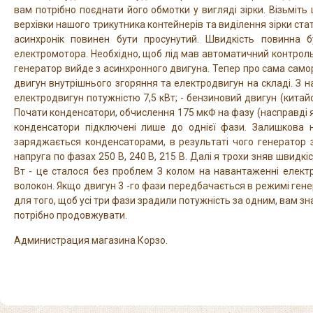
вам потрібно поєднати його обмотки у вигляді зірки. Візьміть 
верхівки нашого трикутника контейнерів та виділення зірки ста
асинхронік повинен бути просунутий. Швидкість повинна 
електромотора. Необхідно, щоб лід мав автоматичний контроль 
генератор вийде з асинхронного двигуна. Тепер про сама самор
двигун внутрішнього згоряння та електродвигун на складі. З на
електродвигун потужністю 7,5 кВт; - бензиновий двигун (китайськи
Почати конденсатори, обчислення 175 мкФ на фазу (насправді я п
конденсатори підключені лише до однієї фази. Залишкова н
заряджається конденсаторами, в результаті чого генератор 
напруга по фазах 250 В, 240 В, 215 В. Далі я трохи зняв швидк
Вт - це сталося без проблем З колом на навантаженні елект
волокон. Якщо двигун 3 -го фази передбачається в режимі генер
для того, щоб усі три фази зрадили потужність за одним, вам
потрібно продовжувати.
Администрация магазина Корзо.