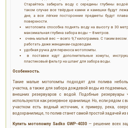
Старайтесь забирать воду с середины глубины водоё
таком случае все твёрдые камни и камешки будут лежа
дне, а все лёгкие посторонние предметы будут плава
поверхности.
мотопомпа способна поднять воду на высоту в 30 метр
максимальная глубина забора воды — 8 метров.
очень малый вес — всего 9,7 килограмма. С таким весом
работать даже женщинам-садоводам.
удобная ручка для переноса мотопомпы.
в поставке идут дополнительные хомуты, инструк
пластиковый фильтр на шланг для забора воды.
Особенность.
Такие малые мотопомпы подходят для полива небол
участка, а также для забора дождевой воды из подземных,
внешних резервуаров с водой. Подобные резервуары 
используются как резервное хранилище. Но, если рядом с 
участком есть водный источник, к примеру, река, озер
водохранилище, то полив станет самой простой задачей из 
Купить мотопомпу Sadko GWP-4030
— решение всех за