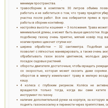
минимум пространства.
травосборник в комплекте. 30 литров объёма позв
работать и не заботиться о том, что траву придётся уби
участка после работ. Вся она собирается прямо в про
работы в сборник-контейнер.
настройка высоты кошения — 3 положения. Трава может
минимальной длины, а может быть выше щиколотки. Ходи
подобному газону очень приятно, мягкий ковёр под в
ноагми прияно щекочет ступни ног.
ширина обработки — 32 сантиметра. Подобная ш
позволит с лёгкостью маневрировать, а также очень акк
обрабатывать газон возле цветников, молодых дер
посадок садовых растений.
обороты двигателя достаточные, чтобы вращать режущи
со скоростью, которая может скосить даже сорняки.
оборотов в минуту измельчают траву в мелкую возд
кашу.
4 колеса с глубоким рисунком. Колёса не активн
вращаются только тогда, когда вы сами катите
инструмент по газону.
наличие дополнительной ручки на корпусе, за которую 
поднять газонокосилку и перенести через препятствие, с