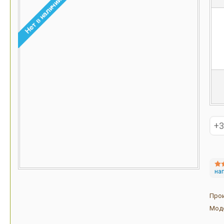
на
Про
Мод