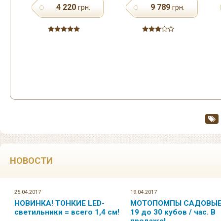
89
4 592
3 227
грн.
грн.
грн.
НОВОСТИ
25.04.2017
19.04.2017
НОВИНКА! ТОНКИЕ LED-
МОТОПОМПЫ САДОВЫЕ.
светильники = всего 1,4 см!
19 до 30 кубов / час. В
продаже!