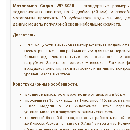
Мотопомпа Садко WP-5030
— стандартные размеры
подключаемых шлангов, на 2 дюйма (50 мм), и способ
мотопомпы прокачать 30 кубометров воды за час, д
данную модель популярной среди небольших хозяйств.
Двигатель.
5 л.с. мощности. Бензиновая четырёхтактная модель от 
Несмотря на меньший рабочий объём двигателя, перекач
больше воды, чем остальные помпы с аналогичным вх
патрубком. Защита от поломок — высокая. Есть как ф
воздушной очистки, так и встроенный датчик по контро
уровнем масла в картере.
Конструкционные особенности.
входное и выходное отверстие имеют диаметр в 50 мм.
прокачивает 30 тонн воды за 1 час, либо 416 литров за ми
вес модели в 23 килограмма Легко переноси
устанавливается и запускается одним человеком.
топливный бак в 3,6 литра, позволит работать вашей те
до 3 часов. Расход топлива от 0.7 до 1 литра в час. Коли
оборотов двигателя выставляете самостоятельно с по