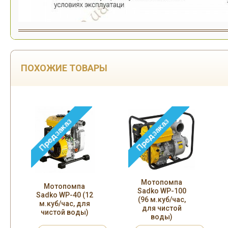
ПОХОЖИЕ ТОВАРЫ
мпа
Мотопомпа
Мотопомпа
-100
Sadko WP-8030
Sadko GWP-4030
час,
(60 м.куб/час,
(19 м.куб/час,
той
для чистой
для чистой
воды).
воды)