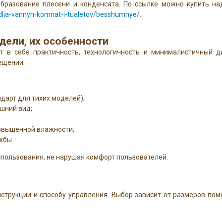
бразование плесени и конденсата. По ссылке можно купить н
y-dlja-vannyh-komnat-i-tualetov/besshumnye/
.
дели, их особенности
 в себе практичность, технологичность и минималистичный ди
ещении.
ндарт для тихих моделей);
шний вид;
повышенной влажности;
жбы.
спользования, не нарушая комфорт пользователей.
струкции и способу управления. Выбор зависит от размеров по