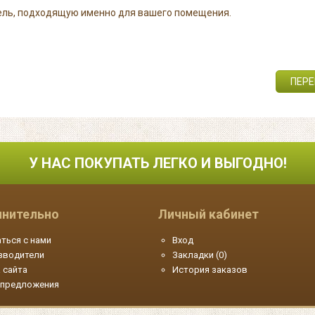
дель, подходящую именно для вашего помещения.
ПЕРЕ
У НАС ПОКУПАТЬ ЛЕГКО И ВЫГОДНО!
нительно
Личный кабинет
ться с нами
Вход
зводители
Закладки (
0
)
 сайта
История заказов
 предложения