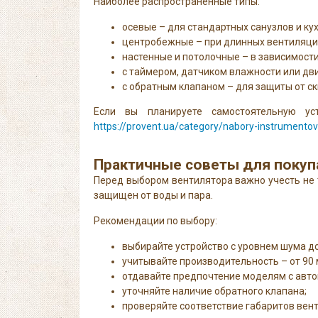
Наиболее распространенные типы:
осевые – для стандартных санузлов и кух
центробежные – при длинных вентиляци
настенные и потолочные – в зависимости
с таймером, датчиком влажности или дв
с обратным клапаном – для защиты от ск
Если вы планируете самостоятельную ус
https://provent.ua/category/nabory-instrumentov
Практичные советы для покуп
Перед выбором вентилятора важно учесть не 
защищен от воды и пара.
Рекомендации по выбору:
выбирайте устройство с уровнем шума до
учитывайте производительность – от 90 
отдавайте предпочтение моделям с авто
уточняйте наличие обратного клапана;
проверяйте соответствие габаритов вен