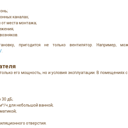
онь;
онных каналах;
 от места монтажа;
ижения;
возняков.
тановку, пригодится не только вентилятор. Например, мо
/
.
ателя
только его мощность, но и условия эксплуатации. В помещениях
 30 дБ;
м³/ч для небольшой ванной;
матикой;
тиляционного отверстия.