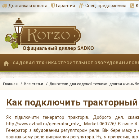
Доставка и оплата
Гарантия
Спец. предложения
К
Официальный диллер SADKO
САДОВАЯ ТЕХНИКА
СТРОИТЕЛЬНОЕ ОБОРУДОВАНИЕ
СВ
/
/
Главная
Все статьи
Двигатели для садовой техники: долгая жизнь бе
Как подключить тракторный
Як підключити генератор тракторів. Доброго дня, скаж
http://www.avtoall.ru/generator_mtz_. Market-060776/ Є лише 4
Генератор з вбудованим регулятором реле. Він бере масу з с
зовнішньому реле випрямляч регулятора. Ну, я припустив, що