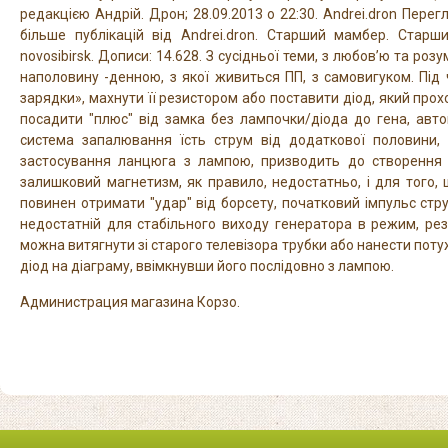
редакцією Андрій. Дрон; 28.09.2013 о 22:30. Andrei.dron Пере
більше публікацій від Andrei.dron. Старший мамбер. Старший
novosibirsk. Дописи: 14.628. З сусідньої теми, з любов’ю та р
наполовину -денною, з якої живиться ПП, з самовигуком. Під
зарядки», махнути її резистором або поставити діод, який прох
посадити "плюс" від замка без лампочки/діода до гена, авт
система запалювання їсть струм від додаткової половини, 
застосування ланцюга з лампою, призводить до створення 
залишковий магнетизм, як правило, недостатньо, і для того,
повинен отримати "удар" від борсету, початковий імпульс стр
недостатній для стабільного виходу генератора в режим, ре
можна витягнути зі старого телевізора трубки або нанести потужн
діод на діаграму, ввімкнувши його послідовно з лампою.
Администрация магазина Корзо.