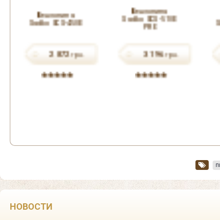
Бензопила
Бензопила
Sadko GCS-510E
Sadko GCS-450E
PRO
2 872
3 196
грн.
грн.
п
НОВОСТИ