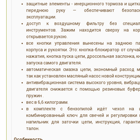
защитные элементы - инерционного тормоза и щитк
переднюю руку — обеспечивают безопасн
эксплуатации.
доступ к воздушному фильтру без специал
инструментов. Зажим находится сверху на кор
открывается рукою.
все кнопки управления вынесены на заднюю п
корпуса и рукоятки. Это: кнопка-блокиратор от случа
нажатия, кнопка пуска цепи, дроссельная заслонка, к
запуска самого двигателя.
автоматическая смазка цепи, экономный расход м
так как установлен масляный насос новой конструкции
антивибрационная система высокого уровня, вибрац
двигателя снижается с помощью резиновых буфе
пружин .
вес в 6,6 килограмм.
в комплекте с бензопилой идёт чехол на ш
комбинированный ключ для свечей и регулировки 
напильник для заточки цепи, инструкция, гарант
талон.
Особенность.