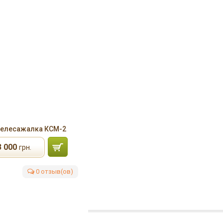
елесажалка КСМ-2
3 000
грн.
0 отзыв(ов)