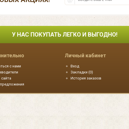
У НАС ПОКУПАТЬ ЛЕГКО И ВЫГОДНО!
нительно
Личный кабинет
ться с нами
Вход
зводители
Закладки (
0
)
 сайта
История заказов
 предложения